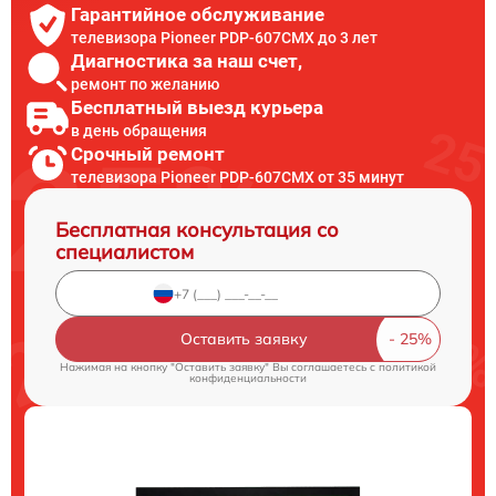
Гарантийное обслуживание
телевизора Pioneer PDP-607CMX до 3 лет
Диагностика за наш счет,
ремонт по желанию
Бесплатный выезд курьера
в день обращения
Срочный ремонт
телевизора Pioneer PDP-607CMX от 35 минут
Бесплатная консультация со
специалистом
Оставить заявку
Нажимая на кнопку "Оставить заявку" Вы соглашаетесь c
политикой
конфиденциальности