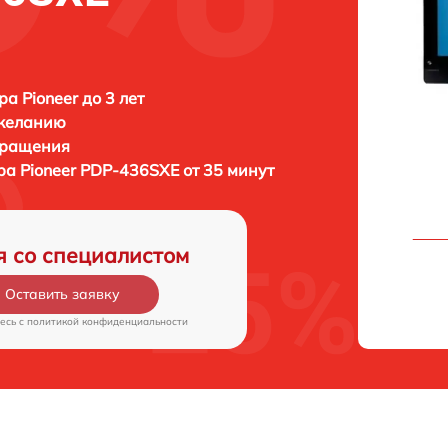
а Pioneer до 3 лет
 желанию
бращения
ора
Pioneer PDP-436SXE от 35 минут
я со специалистом
Оставить заявку
есь c
политикой конфиденциальности