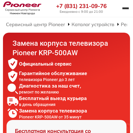
+7 (831) 231-09-76
Сервисный центр Pioneer
в
Ежедневно с 9:00 до 21:00
Нижнем Новгороде
Сервисный центр Pioneer
Каталог устройств
Ремо
Замена корпуса телевизора
Pioneer KRP-500AW
Официальный сервис
Гарантийное обслуживание
телевизора Pioneer до 3 лет
Диагностика за наш счет,
ремонт по желанию
Бесплатный выезд курьера
в день обращения
Замена корпуса телевизора
Pioneer KRP-500AW от 35 минут
Бесплатная консультация со