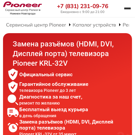
+7 (831) 231-09-76
Сервисный центр Pioneer
в
Ежедневно с 9:00 до 21:00
Нижнем Новгороде
Сервисный центр Pioneer
Каталог устройств
Ремо
Замена разъёмов (HDMI, DVI,
Дисплей порта) телевизора
Pioneer KRL-32V
Официальный сервис
Гарантийное обслуживание
телевизора Pioneer до 3 лет
Диагностика за наш счет,
ремонт по желанию
Бесплатный выезд курьера
в день обращения
Замена разъёмов (HDMI, DVI, Дисплей
порта) телевизора
Pioneer KRL-32V от 35 минут