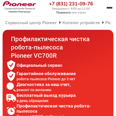
+7 (831) 231-09-76
Ежедневно с 9:00 до 21:00
Сервисный центр Pioneer
в
Нижнем Новгороде
Позвонить
мне утром
Сервисный центр Pioneer
Каталог устройств
Ремо
Профилактическая чистка
робота-пылесоса
Pioneer VC700R
Официальный сервис
Гарантийное обслуживание
робота-пылесоса Pioneer до 3 лет
Диагностика за наш счет,
ремонт по желанию
Бесплатный выезд курьера
в день обращения
Профилактическая чистка робота-
пылесоса