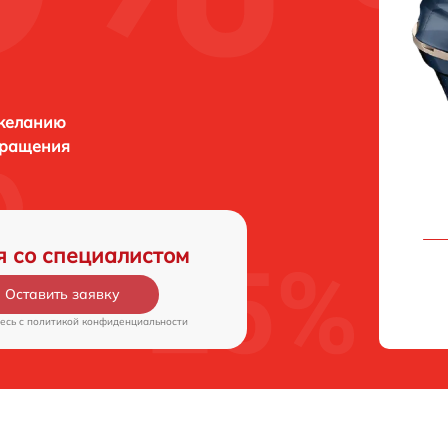
 желанию
бращения
я со специалистом
Оставить заявку
есь c
политикой конфиденциальности